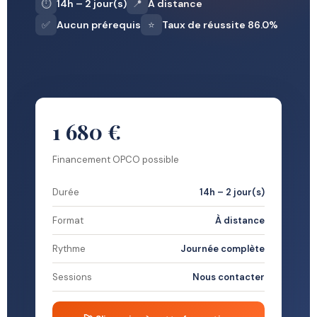
⏱️
14h – 2 jour(s)
📍
À distance
✅
Aucun prérequis
⭐
Taux de réussite 86.0%
1 680 €
Financement OPCO possible
Durée
14h – 2 jour(s)
Format
À distance
Rythme
Journée complète
Sessions
Nous contacter