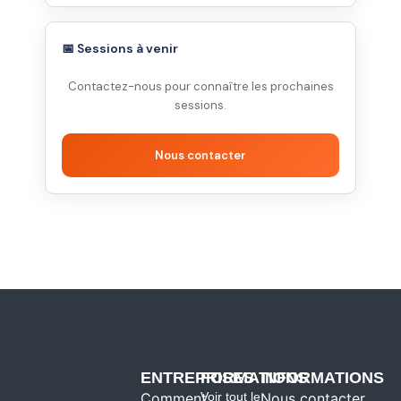
📅 Sessions à venir
Contactez-nous pour connaître les prochaines
sessions.
Nous contacter
ENTREPRISES
FORMATIONS
INFORMATIONS
Comment
Voir tout le
Nous contacter