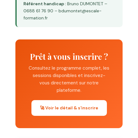
Référent handicap :
Bruno DUMONTET –
0688 61 76 90 – bdumontet@escale-
formation.fr
Prêt à vous inscrire ?
Consultez le programme complet, les
sessions disponibles et inscrivez-
vous directement sur notre
plateforme.
🚀 Voir le détail & s'inscrire