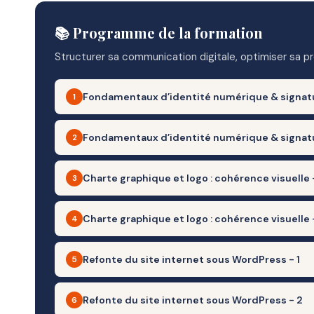
📚 Programme de la formation
Structurer sa communication digitale, optimiser sa pré
Fondamentaux d’identité numérique & signatur
1
– Objectifs :
Fondamentaux d’identité numérique & signatu
2
– • Définir son positionnement et sa valeur ajoutée
– Objectifs :
Charte graphique et logo : cohérence visuelle -
3
– • Cadrer la mission de communication digitale
– • Créer une signature mail cohérente et professionn
– Contenus :
– Objectifs :
Charte graphique et logo : cohérence visuelle 
4
– Contenus :
– • Analyse de l’existant (site, LinkedIn, CV)
– • Revoir ou refondre l'identité visuelle
– • Outils de signature (Canva, Gimm.io, Wisestamp…)
– • Benchmark sectoriel (Défense / Sécurité / Tech B2
– Objectifs :
Refonte du site internet sous WordPress - 1
5
– Contenus :
– • Insertion liens vers site, Google Avis, LinkedIn
– • Construction du champ lexical et de la ligne éditori
– • Refondre ou décliner un logo professionnel
– • Analyse du logo actuel
– • Intégration dans les outils de messagerie (Gmail, O
– Objectifs :
Refonte du site internet sous WordPress - 2
6
– • Définition de la promesse, des cibles, et des messa
– Contenus :
– • Création palette de couleurs, typographies, icônes