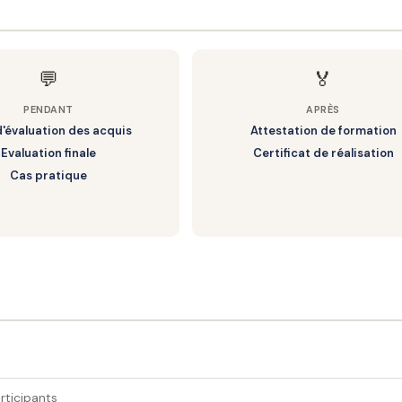
💬
🏅
PENDANT
APRÈS
d'évaluation des acquis
Attestation de formation
Evaluation finale
Certificat de réalisation
Cas pratique
jour SEO, campagne LinkedIn)
rticipants