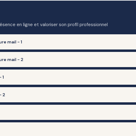
sence en ligne et valoriser son profil professionnel
e mail - 1
re mail - 2
 1
elle
- 2
B)
ale
utlook…)
ges clés