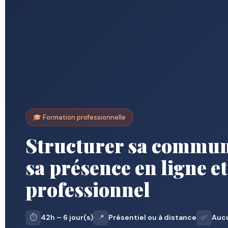
🎓 Formation professionnelle
Structurer sa communi
sa présence en ligne et
professionnel
⏱️
42h – 6 jour(s)
📍
Présentiel ou à distance
✅
Aucu