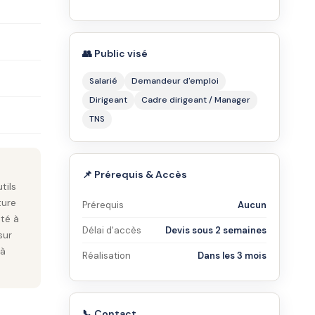
👥 Public visé
Salarié
Demandeur d'emploi
Dirigeant
Cadre dirigeant / Manager
TNS
📌 Prérequis & Accès
tils
ture
Prérequis
Aucun
pté à
Délai d'accès
Devis sous 2 semaines
sur
 à
Réalisation
Dans les 3 mois
📞 Contact