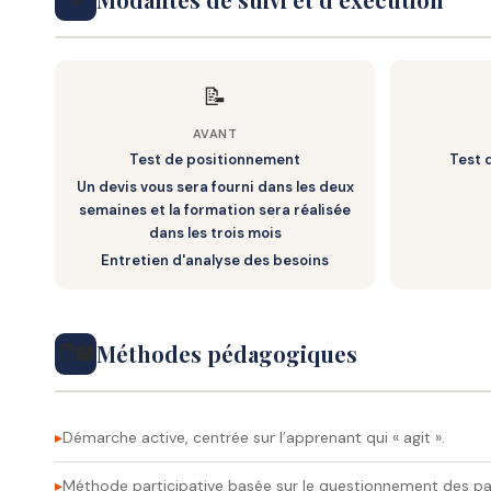
– Contenus :
– Livrables :
– o Signature mail
– Livrables :
– • Profil LinkedIn optimisé et mis à jour
– • Évaluation des acquis par QCM + mise en situation
– • Site WordPress en ligne
– o Logo / charte graphique
– • CV optimisé pour LinkedIn et mail
– • Présentation orale du portfolio par le stagiaire
– • Flux de publications LinkedIn intégré
– o Captures site WordPress
📝
– • Versions PDF et web
– • Évaluation à chaud
– o Profil LinkedIn & CV
AVANT
– • Préparation du suivi à froid (3 mois)
Test de positionnement
Test 
– • Organisation du document (PDF ou page Web)
Un devis vous sera fourni dans les deux
– Livrables :
– • Rédaction des synthèses par le stagiaire
semaines et la formation sera réalisée
– • QCM d’évaluation rempli
dans les trois mois
– • Plan d’actions digital 3 mois (publications, mise à 
Entretien d'analyse des besoins
– • Évaluation à chaud complétée
– Livrables :
– • Portfolio présenté
– • Portfolio de formation
– • Attestation de fin de formation
Méthodes pédagogiques
🧑‍🏫
– • Plan d’action individuel post-formation
Démarche active, centrée sur l’apprenant qui « agit ».
Méthode participative basée sur le questionnement des pa