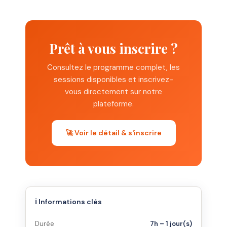
Prêt à vous inscrire ?
Consultez le programme complet, les
sessions disponibles et inscrivez-
vous directement sur notre
plateforme.
🚀 Voir le détail & s'inscrire
ℹ️ Informations clés
Durée
7h – 1 jour(s)