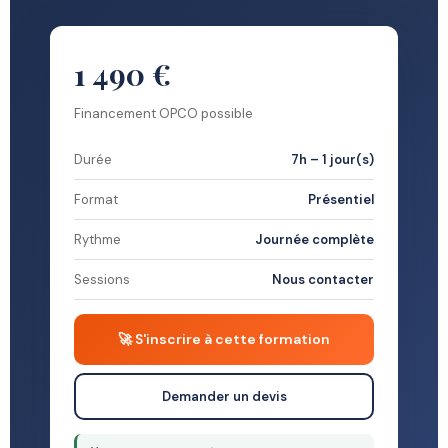
1 490 €
Financement OPCO possible
Durée
7h – 1 jour(s)
Format
Présentiel
Rythme
Journée complète
Sessions
Nous contacter
🚀 S'inscrire à cette formation
Demander un devis