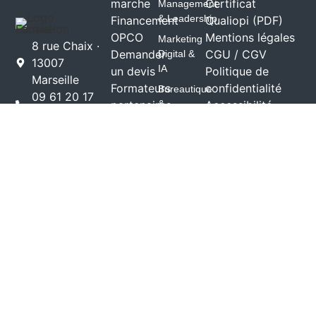
marche
Certificat
Management
& Leadership
Financement
Qualiopi (PDF)
OPCO
Mentions légales
Marketing
8 rue Chaix ·
Demander
CGU / CGV
Digital &
13007
IA
un devis
Politique de
Marseille
Formateurs
confidentialité
Bureautique
09 61 20 17
partenaires
&
Accessibilité
23
Informatique
À propos
(RGAA)
contact@escale-
d'Escale-
HACCP &
formation.com
Sécurité
Formation
escale-
alimentaire
formation.com
Médico-
social &
Santé
Toutes les
thématiques