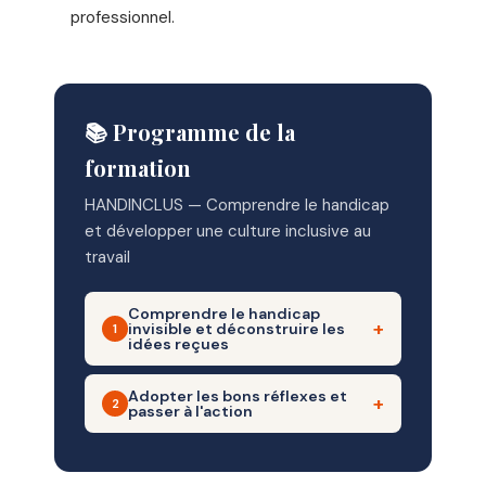
professionnel.
📚 Programme de la
formation
HANDINCLUS — Comprendre le handicap
et développer une culture inclusive au
travail
Comprendre le handicap
invisible et déconstruire les
1
idées reçues
Adopter les bons réflexes et
– Matin (3h30)
2
passer à l'action
– 1 – Cadre de confiance et posture
d'accueil
– Après-midi (3h30)