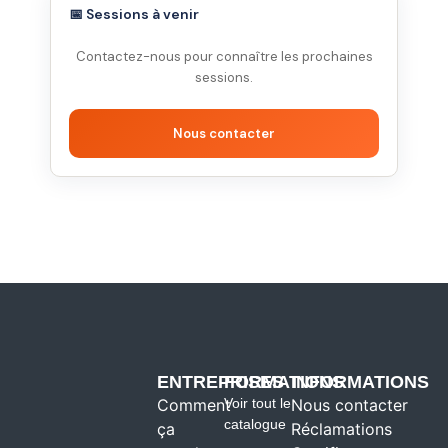
📅 Sessions à venir
Contactez-nous pour connaître les prochaines
sessions.
Nous contacter
ENTREPRISES
FORMATIONS
INFORMATIONS
Comment
Voir tout le
Nous contacter
catalogue
ça
Réclamations