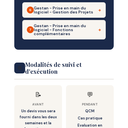
– Comment les mettre en oeuvre et les
Gestan - Prise en main du
gérer
– Le concept de Machines
6
logiciel - Gestion des Projets
– La gestion des contrats
– Les équipements Ressources
Gestan - Prise en main du
– Le concept de projet et de temps de
– Les équipement de maintenance
logiciel - Fonctions
7
travail
complémentaires
– Le parc location
– (suivi des temps consommés)
– La comptabilité dans Gestan.
– Le suivi des temps de travaux
– Concept, périmètre et mise en
– Le reporting
Modalités de suivi et
oeuvre
⚙️
d'exécution
– Statistiques et états
– Statistiques Client, statistiques
Fournisseur
📝
💬
– Les fonction RH
AVANT
PENDANT
– Fonction pour les responsables
Un devis vous sera
QCM
fourni dans les deux
Cas pratique
– Fonctions pour les salariés
semaines et la
Evaluation en