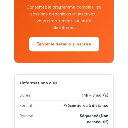
Consultez le programme complet, les
sessions disponibles et inscrivez-
vous directement sur notre
plateforme.
🚀 Voir le détail & s'inscrire
ℹ️ Informations clés
Durée
14h – 7 jour(s)
Format
Présentiel ou à distance
Rythme
Séquencé (Non
consécutif)