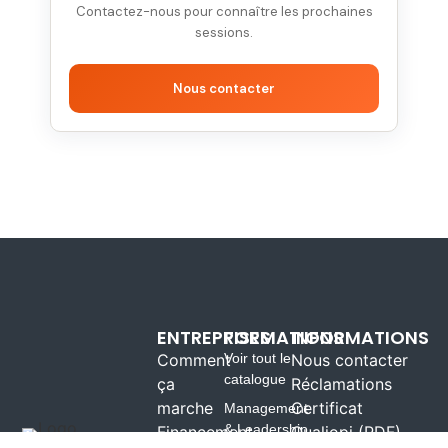
Contactez-nous pour connaître les prochaines
sessions.
Nous contacter
ENTREPRISES
FORMATIONS
INFORMATIONS
Comment
Voir tout le
Nous contacter
catalogue
ça
Réclamations
marche
Certificat
Management
& Leadership
Financement
Qualiopi (PDF)