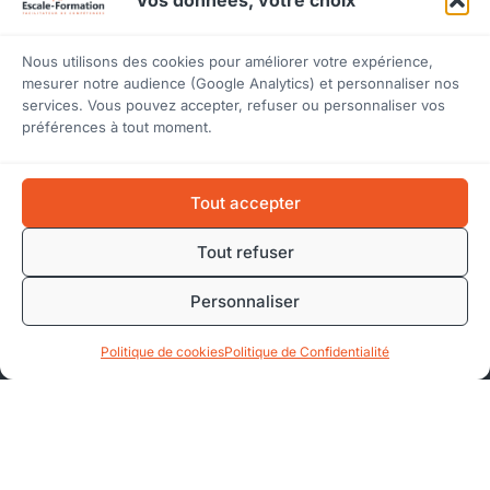
Nous utilisons des cookies pour améliorer votre expérience,
mesurer notre audience (Google Analytics) et personnaliser nos
services. Vous pouvez accepter, refuser ou personnaliser vos
préférences à tout moment.
ENTREPRISES
FORMATIONS
INFORMATIONS
Tout accepter
Voir tout
Comment
Nous contacter
le
ça
Réclamations
Tout refuser
catalogue
marche
Certificat
Management
Financement
Qualiopi (PDF)
Personnaliser
& Leadership
OPCO
Mentions légales
8 rue Chaix ·
Marketing
Demander
CGU / CGV
Politique de cookies
Politique de Confidentialité
13007
Digital &
un devis
Politique de
Marseille
IA
Formateurs
confidentialité
09 61 20 17
Bureautique
partenaires
Accessibilité
23
&
À propos
(RGAA)
contact@escale-
Informatique
d'Escale-