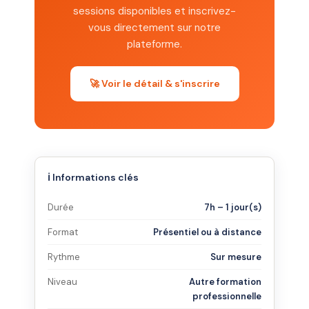
sessions disponibles et inscrivez-
vous directement sur notre
plateforme.
🚀 Voir le détail & s'inscrire
ℹ️ Informations clés
Durée
7h – 1 jour(s)
Format
Présentiel ou à distance
Rythme
Sur mesure
Niveau
Autre formation
professionnelle