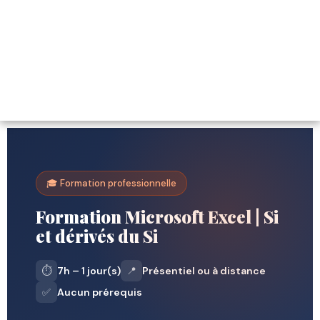
🎓 Formation professionnelle
Formation Microsoft Excel | Si
et dérivés du Si
⏱️
7h – 1 jour(s)
📍
Présentiel ou à distance
✅
Aucun prérequis