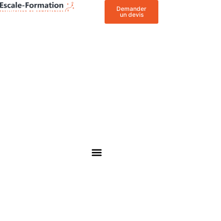
Demander
un devis
NOS FORMATIONS PROFESSIONNELLES
FORMATRICES & FORMATEURS
FINANCER SA FORMATION
ACTUALITÉS & ÉVÈNEMENTS