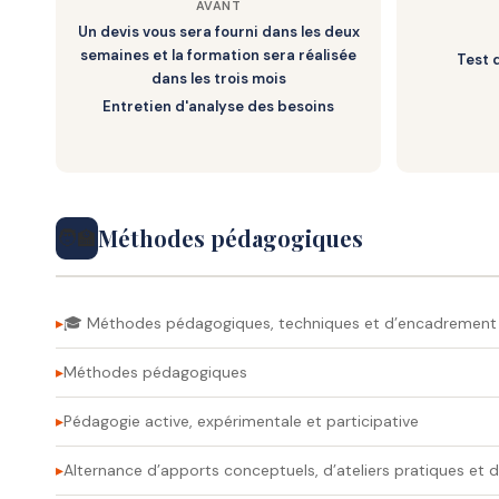
AVANT
– . Impact de la posture mentale sur les résultats
Un devis vous sera fourni dans les deux
semaines et la formation sera réalisée
Test 
– . Conclusion & Évaluation des acquis
dans les trois mois
– ➡️ Compétence visée : Gérer son mental pour mainte
Entretien d'analyse des besoins
Méthodes pédagogiques
🧑‍🏫
🎓 Méthodes pédagogiques, techniques et d’encadrement 
Méthodes pédagogiques
Pédagogie active, expérimentale et participative
Alternance d’apports conceptuels, d’ateliers pratiques et 