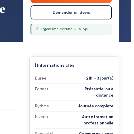
e
Demander un devis
🏅 Organisme certifié Qualiopi
ℹ️ Informations clés
Durée
21h – 3 jour(s)
Format
Présentiel ou à
distance
Rythme
Journée complète
Niveau
Autre formation
professionnelle
Spécialité
Commerce, vente