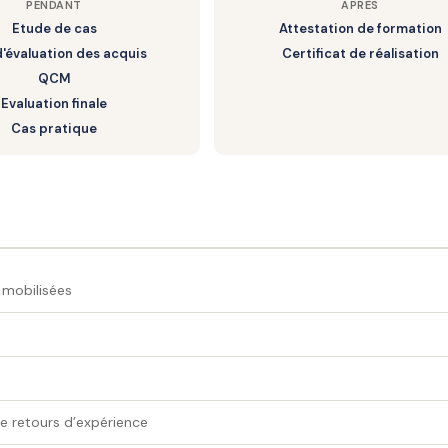
PENDANT
APRÈS
Etude de cas
Attestation de formation
d'évaluation des acquis
Certificat de réalisation
QCM
nir constance, énergie et performance.
Evaluation finale
Cas pratique
mobilisées
de retours d’expérience