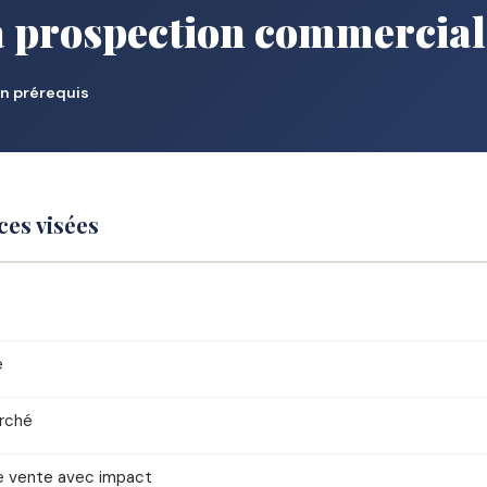
a prospection commercial
n prérequis
es visées
e
arché
de vente avec impact