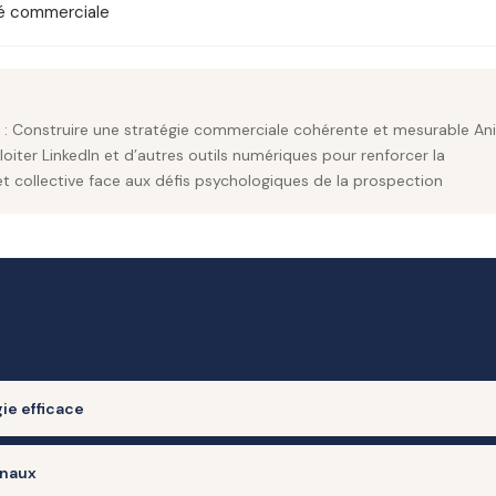
ité commerciale
 de : Construire une stratégie commerciale cohérente et mesurable An
iter LinkedIn et d’autres outils numériques pour renforcer la
t collective face aux défis psychologiques de la prospection
ie efficace
prospection cohérente et mesurable.
anaux