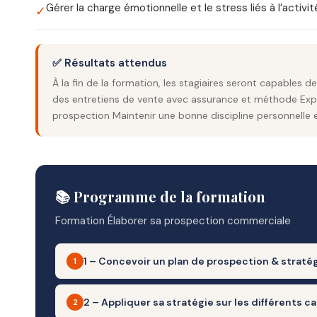
Gérer la charge émotionnelle et le stress liés à l’activ
✓
✅ Résultats attendus
À la fin de la formation, les stagiaires seront capables
des entretiens de vente avec assurance et méthode Explo
prospection Maintenir une bonne discipline personnelle e
📚 Programme de la formation
Formation Élaborer sa prospection commerciale
1 – Concevoir un plan de prospection & stratég
1
– Objectifs : Poser les bases méthodologiques d’une 
2 – Appliquer sa stratégie sur les différents c
2