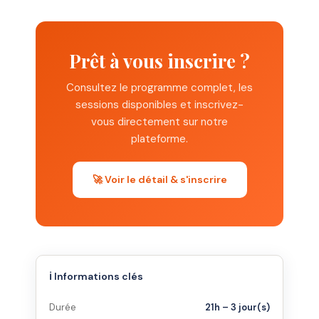
Prêt à vous inscrire ?
Consultez le programme complet, les
sessions disponibles et inscrivez-
vous directement sur notre
plateforme.
🚀 Voir le détail & s'inscrire
ℹ️ Informations clés
Durée
21h – 3 jour(s)