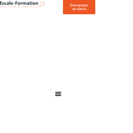
Demander
un devis
NOS FORMATIONS PROFESSIONNELLES
FORMATRICES & FORMATEURS
FINANCER SA FORMATION
ACTUALITÉS & ÉVÈNEMENTS