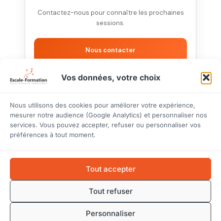
Contactez-nous pour connaître les prochaines
sessions.
Nous contacter
Vos données, votre choix
Nous utilisons des cookies pour améliorer votre expérience,
mesurer notre audience (Google Analytics) et personnaliser nos
services. Vous pouvez accepter, refuser ou personnaliser vos
préférences à tout moment.
Tout accepter
ENTREPRISES
FORMATIONS
INFORMATIONS
Voir tout
Comment
Nous contacter
Tout refuser
le
ça
Réclamations
catalogue
marche
Certificat
Personnaliser
Management
Financement
Qualiopi (PDF)