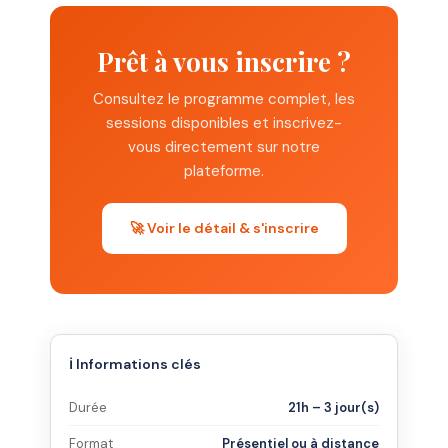
Prêt à vous inscrire ?
Consultez le programme complet, les
sessions disponibles et inscrivez-
vous directement sur notre
plateforme.
🚀 Voir le détail & s'inscrire
ℹ️ Informations clés
Durée
21h – 3 jour(s)
Format
Présentiel ou à distance