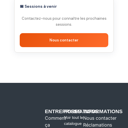
📅 Sessions à venir
Contactez-nous pour connaître les prochaines
sessions.
Nous contacter
ENTREPRISES
FORMATIONS
INFORMATIONS
Comment
Voir tout le
Nous contacter
catalogue
ça
Réclamations