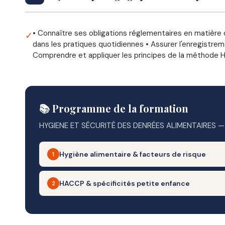
• Connaître ses obligations réglementaires en matière d
✓
dans les pratiques quotidiennes • Assurer l'enregistreme
Comprendre et appliquer les principes de la méthode
📚 Programme de la formation
HYGIENE ET SÉCURITÉ DES DENRÉES ALIMENTAIRES 
Hygiène alimentaire & facteurs de risque
1
– Objectif : acquérir les bases réglementaires et identi
HACCP & spécificités petite enfance
2
– Accueil & mise en route pédagogique
– Objectif : maîtriser la méthode HACCP et l'appliquer
– • Tour de table et recueil des attentes des stagiaires