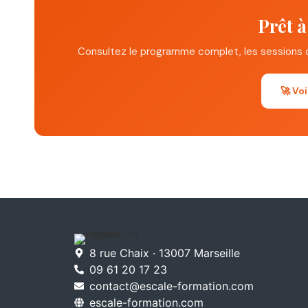
– • Correction commentée collective par le formateur
Prêt à
– • Grille d'auto-évaluation des compétences avant /
Consultez le programme complet, les sessions d
– • Plan de remédiation individuel si score insuffisant
– • Questionnaire de satisfaction à chaud · Bilan et sy
🚀 Voi
– QCM individuel · Correction collective · Tour de table 
8 rue Chaix · 13007 Marseille
09 61 20 17 23
contact@escale-formation.com
escale-formation.com