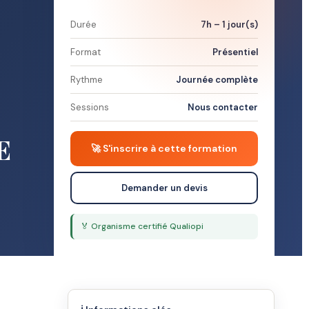
Durée
7h – 1 jour(s)
Format
Présentiel
Rythme
Journée complète
Sessions
Nous contacter
E
🚀 S'inscrire à cette formation
Demander un devis
🏅 Organisme certifié Qualiopi