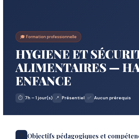
🎓 Formation professionnelle
HYGIENE ET SÉCURI
ALIMENTAIRES — HA
ENFANCE
⏱️
7h – 1 jour(s)
📍
Présentiel
✅
Aucun prérequis
Objectifs pédagogiques et compétenc
🎯