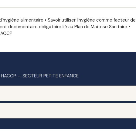
'hygiène alimentaire • Savoir utiliser l'hygiène comme facteur de
nt documentaire obligatoire lié au Plan de Maîtrise Sanitaire •
 HACCP
— HACCP — SECTEUR PETITE ENFANCE
fier les sources et facteurs de risque alimentaire
 aux cas particuliers du secteur crèche/garderie