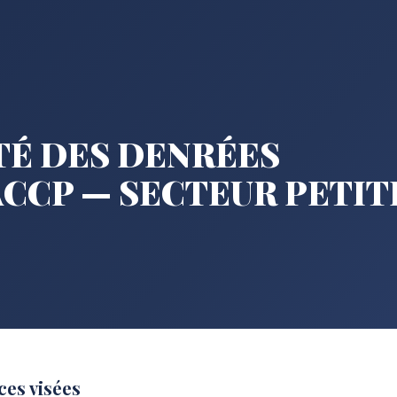
TÉ DES DENRÉES
CCP — SECTEUR PETIT
es visées