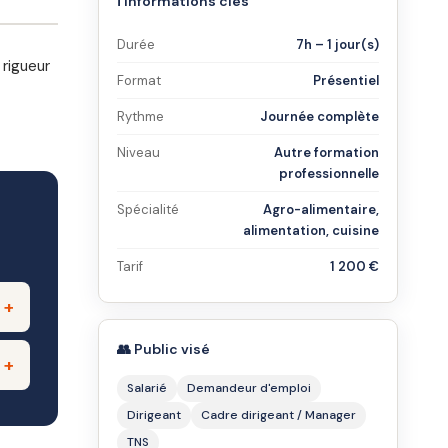
ℹ️ Informations clés
Durée
7h – 1 jour(s)
 rigueur
Format
Présentiel
Rythme
Journée complète
Niveau
Autre formation
professionnelle
Spécialité
Agro-alimentaire,
alimentation, cuisine
Tarif
1 200 €
👥 Public visé
Salarié
Demandeur d'emploi
Dirigeant
Cadre dirigeant / Manager
TNS