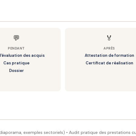
ulé
n de matinée
MS)
 collectif)
rées, notion de danger
ers l'HACCP
NSES
💬
🏅
 (PMS)
PENDANT
APRÈS
d'évaluation des acquis
Attestation de formation
et comment
Cas pratique
Certificat de réalisation
ntaire)
 / réponses
Dossier
ers aux enregistrements
écision CCP
 correctives
, environnement…)
mple commenté
hysique, allergène
pratique
es (température, eau, pH…)
ipe à la documentation
espace cuisine de crèche
aporama, exemples sectoriels) • Audit pratique des prestations cu