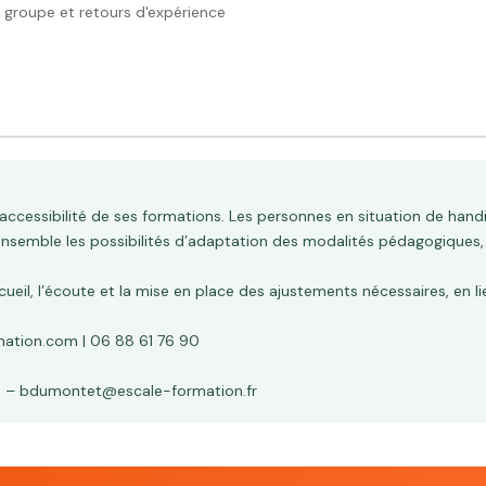
ss de préparation biberon
n groupe et retours d'expérience
ommun
tablissement
ionnels)
uences, archivage
état de santé
ction collective
s
’accessibilité de ses formations. Les personnes en situation de hand
lait infantile
es
ensemble les possibilités d’adaptation des modalités pédagogiques,
on et stockage des biberons
 Fiche d'observation
ueil, l’écoute et la mise en place des ajustements nécessaires, en li
égimes spécifiques
tif des points clés — questions en suspens notées sur
 et axes d'amélioration identifiés
ation.com | 06 88 61 76 90
 collectivement
 – bdumontet@escale-formation.fr
d'expérience
s : 70 %)