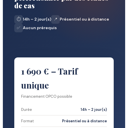
de cas
⏱️
14h – 2 jour(s)
📍
Présentiel ou à distance
✅
Aucun prérequis
1 690 € – Tarif
unique
Financement OPCO possible
Durée
14h – 2 jour(s)
Format
Présentiel ou à distance