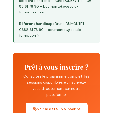
Référent Handicap : Bruno DUMONTET – 06
88 61 76 90 – bdumontet@escale-
formation.com
Référent handicap :
Bruno DUMONTET –
0688 61 76 90 – bdumontet@escale-
formation.fr
Prêt à vous inscrire ?
Consultez le programme complet, les
sessions disponibles et inscrivez-
vous directement sur notre
plateforme.
🚀 Voir le détail & s'inscrire